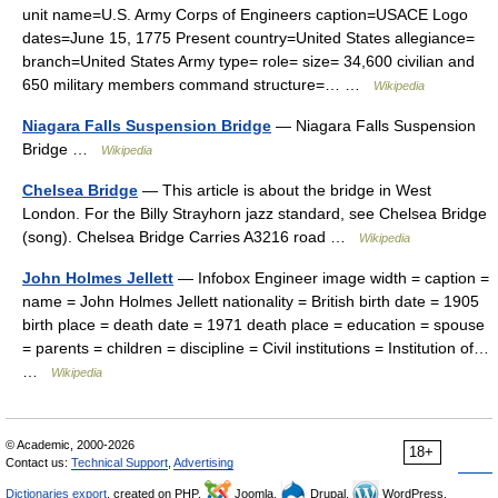
unit name=U.S. Army Corps of Engineers caption=USACE Logo
dates=June 15, 1775 Present country=United States allegiance=
branch=United States Army type= role= size= 34,600 civilian and
650 military members command structure=… …
Wikipedia
Niagara Falls Suspension Bridge
— Niagara Falls Suspension
Bridge …
Wikipedia
Chelsea Bridge
— This article is about the bridge in West
London. For the Billy Strayhorn jazz standard, see Chelsea Bridge
(song). Chelsea Bridge Carries A3216 road …
Wikipedia
John Holmes Jellett
— Infobox Engineer image width = caption =
name = John Holmes Jellett nationality = British birth date = 1905
birth place = death date = 1971 death place = education = spouse
= parents = children = discipline = Civil institutions = Institution of…
…
Wikipedia
© Academic, 2000-2026
18+
Contact us:
Technical Support
,
Advertising
Dictionaries export
, created on PHP,
Joomla,
Drupal,
WordPress,