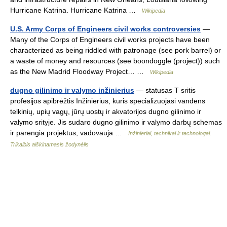
Hurricane Katrina. Hurricane Katrina …
Wikipedia
U.S. Army Corps of Engineers civil works controversies
—
Many of the Corps of Engineers civil works projects have been
characterized as being riddled with patronage (see pork barrel) or
a waste of money and resources (see boondoggle (project)) such
as the New Madrid Floodway Project… …
Wikipedia
dugno gilinimo ir valymo inžinierius
— statusas T sritis
profesijos apibrėžtis Inžinierius, kuris specializuojasi vandens
telkinių, upių vagų, jūrų uostų ir akvatorijos dugno gilinimo ir
valymo srityje. Jis sudaro dugno gilinimo ir valymo darbų schemas
ir parengia projektus, vadovauja …
Inžinieriai, technikai ir technologai.
Trikalbis aiškinamasis žodynėlis