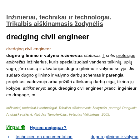
Inžinieriai, technikai ir technologai.
Trikalbis aiškinamasis žodynėlis
dredging civil engineer
dredging civil engineer
dugno gilinimo ir valymo
inžinierius
statusas
T
sritis
profesijos
apibrėžtis
Inžinierius, kuris specializuojasi vandens telkinių, upių
vagų, jūrų uostų ir akvatorijos dugno gilinimo ir valymo srityje. Jis
sudaro dugno gilinimo ir valymo darbų schemas ir parengia
projektus, vadovauja arba prižiūri atliekamų darbų eigą, tikrina jų
kokybę.
atitikmenys
:
angl.
dredging civil engineer
pranc.
ingénieur
en dragage, m
Inžinieriai, technikai ir technologai. Trikalbis aiškinamasis žodynėlis
.
parengė Danguolė
Andriuškevičienė, Algirdas Tamulevičius, Vytautas Valiukėnas
.
2005
.
Игры ⚽
Нужен реферат?
technicien en documentation
dugno gilinimo ir valymo