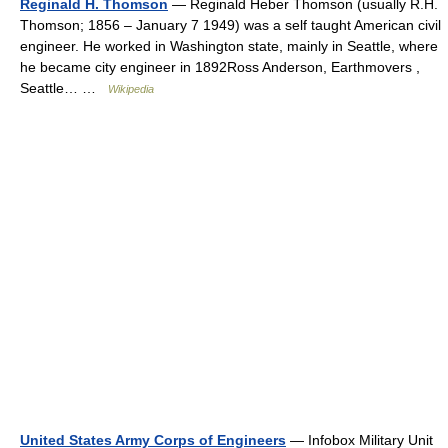
Reginald H. Thomson
— Reginald Heber Thomson (usually R.H.
Thomson; 1856 – January 7 1949) was a self taught American civil
engineer. He worked in Washington state, mainly in Seattle, where
he became city engineer in 1892Ross Anderson, Earthmovers ,
Seattle… …
Wikipedia
United States Army Corps of Engineers
— Infobox Military Unit