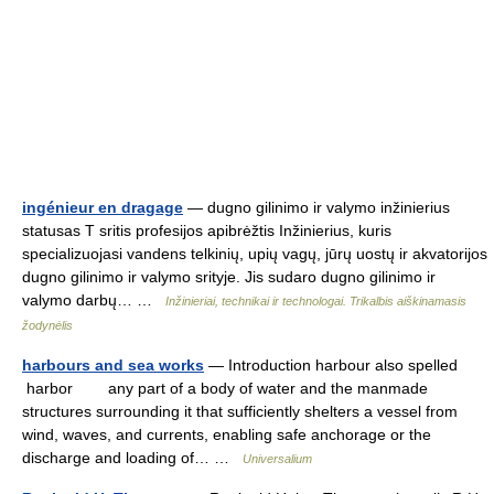
ingénieur en dragage
— dugno gilinimo ir valymo inžinierius
statusas T sritis profesijos apibrėžtis Inžinierius, kuris
specializuojasi vandens telkinių, upių vagų, jūrų uostų ir akvatorijos
dugno gilinimo ir valymo srityje. Jis sudaro dugno gilinimo ir
valymo darbų… …
Inžinieriai, technikai ir technologai. Trikalbis aiškinamasis
žodynėlis
harbours and sea works
— Introduction harbour also spelled
harbor any part of a body of water and the manmade
structures surrounding it that sufficiently shelters a vessel from
wind, waves, and currents, enabling safe anchorage or the
discharge and loading of… …
Universalium